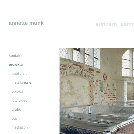
annette munk
erinnern
sam
kontakt
projekte
public art
installationen
objekte
foto video
grafik
buch
mediation